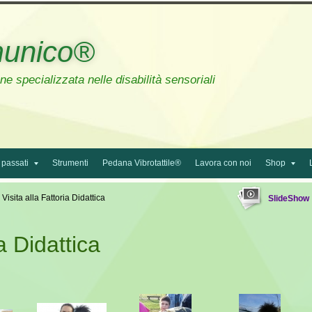
unico®
e specializzata nelle disabilità sensoriali
 passati
Strumenti
Pedana Vibrotattile®
Lavora con noi
Shop
 Visita alla Fattoria Didattica
SlideShow
ia Didattica