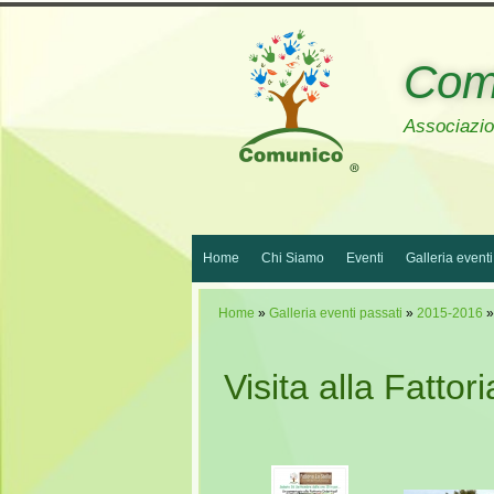
Com
Associazion
Home
Chi Siamo
Eventi
Galleria eventi
Home
»
Galleria eventi passati
»
2015-2016
»
Visita alla Fattor