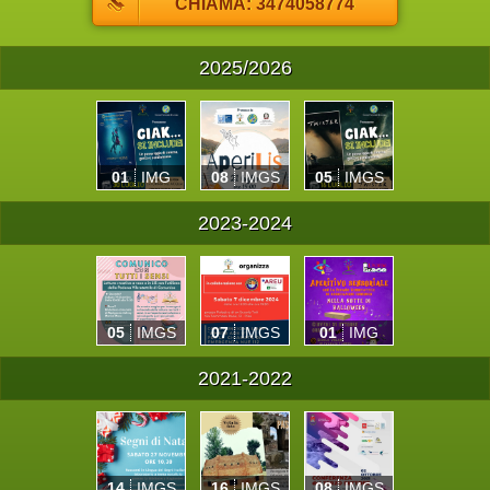
CHIAMA: 3474058774
2025/2026
01
IMG
08
IMGS
05
IMGS
2023-2024
05
IMGS
07
IMGS
01
IMG
2021-2022
14
IMGS
16
IMGS
08
IMGS