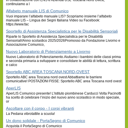
continuiamo a l
Alfabeto manuale LIS di Comunico
Vuoi imparare l’alfabeto manuale LIS? Scopriamo insieme l’alfabeto
manuale LIS – Lingua dei Segni Italiana Video su Facebook:
https://www.fac
Sportello di Assistenza Specialistica per le Disabilità Sensoriali
Riparte lo Sportello di Assistenza Specialistica per le Disabilità
Sensoriali!Anno scolastico 2025/2026Promosso da Fondazione Livorno e
Associazione Comunico,
Nuovo Laboratorio di Potenziamento a Livorno
Nuovo Laboratorio di Potenziamento.Aiutiamo i bambini delle classi prima
e seconda primaria a sviluppare e consolidare le abilità di lettura, scrittura
e calco
Sportello ABC AREA TOSCANA NORD-OVEST
Sportello ABC area Toscana nord ovest Abbattiamo le barriere
comunicative! POSTAZIONI FISSE: Sportello ABC area Toscana nord ovest
AperLIS
AperLIS Comunico presente! L’Istituto piombinese Carducci Volta Pacinotti
ha scelto di celebrare l’inizio del nuovo anno scolastico in modo speciale,
or
Ascoltare con il corpo - I corpi vibranti
La Pedana vibrotattile a scuola!
Un dono solidale - PortaSegno di Comunico
Acquista il PortaSegno di Comunico