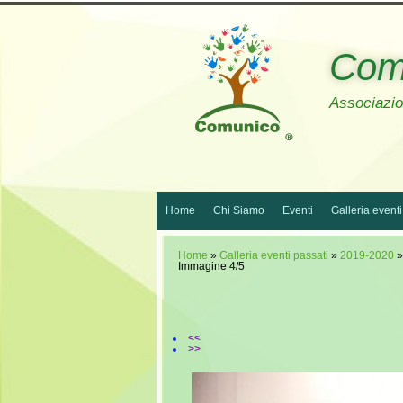
Com
Associazion
Home
Chi Siamo
Eventi
Galleria eventi
Home
»
Galleria eventi passati
»
2019-2020
Immagine 4/5
<<
>>