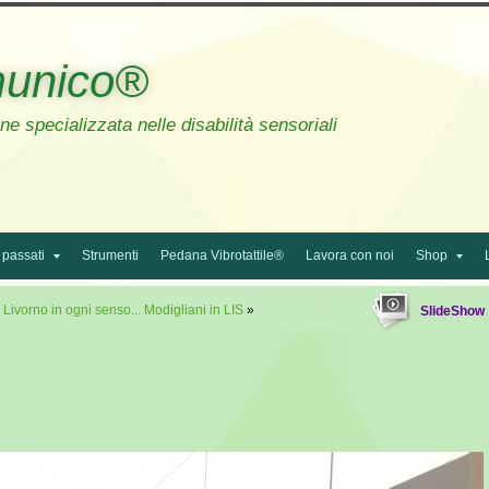
unico®
e specializzata nelle disabilità sensoriali
 passati
Strumenti
Pedana Vibrotattile®
Lavora con noi
Shop
»
Livorno in ogni senso... Modigliani in LIS
»
SlideShow